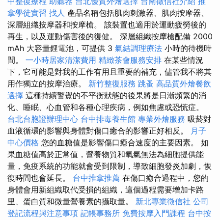
中整復療程
助聽器
台北優質外燴選擇
台南徵信社介紹
推
拿學徒實習
找人
產品名稱包括肌肉刺激器、肌肉按摩器、
深層組織按摩器和按摩槍。 該裝置也適用於運動疲勞後的
再生，以及運動傷害後的復健。 深層組織按摩槍配備 2000
mAh 大容量鋰電池，可提供 3
氣結調理療法
小時的待機時
間。
一小時居家清潔費用
精緻茶會服務安排
在某些情況
下，它可能是對我的工作有用且重要的補充，儘管我不將其
用作獨立的按摩治療。
新竹整復服務
跳蚤
高品質外燴餐飲
選擇
這種持續警覺的不平衡狀態的後果將是日漸頻繁的消
化、睡眠、心血管和各種心理疾病，例如焦慮或恐慌症。
台北台胞證辦理中心
台中排毒養生館
專業外燴服務
吸菸對
血液循環的影響與身體對傷口癒合的影響正好相反。
月子
中心價格
您的血糖值是影響傷口癒合速度的主要因素。 如
果血糖值高於正常值，營養物質和氧氣無法為細胞提供能
量，免疫系統的功能就會受到限制，導致細胞發炎加劇，恢
復時間也會延長。
台中推拿推薦
在傷口癒合過程中，您的
身體會用新組織取代受損的組織，這個過程需要增加卡路
里、蛋白質和微量營養素的攝取量。
新北專業徵信社
公司
登記流程與注意事項
記帳事務所
免費按摩入門課程
台中按