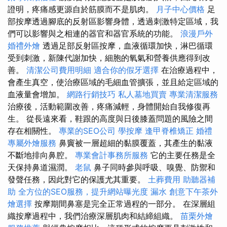
證明，疼痛感更源自於筋膜而不是肌肉。
月子中心價格
足
部按摩透過腳底的反射區影響身體，透過刺激特定區域，我
們可以影響與之相連的器官和器官系統的功能。
浪漫戶外
婚禮外燴
透過足部反射區按摩，血液循環加快，淋巴循環
受到刺激，新陳代謝加快，細胞的氧氣和營養供應得到改
善。
清潔公司費用明細
適合你的假牙選擇
在治療過程中，
會產生真空，使治療區域的毛細血管擴張，並且給定區域的
血液量會增加。
網路行銷技巧
私人墓地買賣
專業清潔服務
治療後，活動範圍改善，疼痛減輕，身體開始自我修復再
生。 從長遠來看，鞋跟的高度與日後膝蓋問題的風險之間
存在相關性。
專業的SEO公司
學按摩
逢甲脊椎矯正
婚禮
專屬外燴服務
鼻竇被一層超細的黏膜覆蓋，其產生的黏液
不斷地排向鼻腔。
專業會計事務所服務
它的主要任務是全
天保持鼻道濕潤。
老鼠
鼻子同時參與呼吸、嗅覺、防禦和
發聲任務，因此對它的保護尤其重要。
土葬費用
助聽器補
助
全方位的SEO服務，提升網站曝光度
漏水
創意下午茶外
燴選擇
按摩期間鼻塞是完全正常過程的一部分。 在深層組
織按摩過程中，我們治療深層肌肉和結締組織。
苗栗外燴