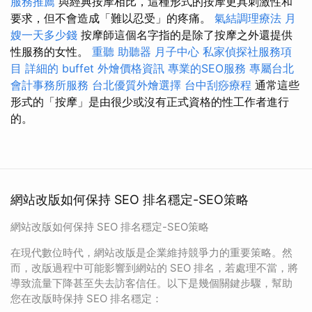
服務推薦
與經典按摩相比，這種形式的按摩更具刺激性和
要求，但不會造成「難以忍受」的疼痛。
氣結調理療法
月
嫂一天多少錢
按摩師這個名字指的是除了按摩之外還提供
性服務的女性。
重聽 助聽器
月子中心
私家偵探社服務項
目
詳細的 buffet 外燴價格資訊
專業的SEO服務
專屬台北
會計事務所服務
台北優質外燴選擇
台中刮痧療程
通常這些
形式的「按摩」是由很少或沒有正式資格的性工作者進行
的。
網站改版如何保持 SEO 排名穩定-SEO策略
網站改版如何保持 SEO 排名穩定-SEO策略
在現代數位時代，網站改版是企業維持競爭力的重要策略。然
而，改版過程中可能影響到網站的 SEO 排名，若處理不當，將
導致流量下降甚至失去訪客信任。以下是幾個關鍵步驟，幫助
您在改版時保持 SEO 排名穩定：