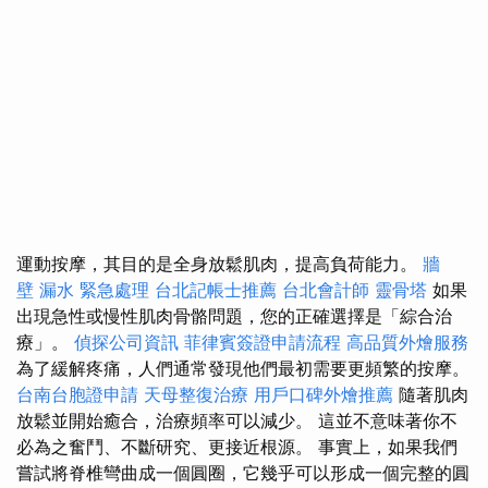
運動按摩，其目的是全身放鬆肌肉，提高負荷能力。
牆
壁 漏水 緊急處理
台北記帳士推薦
台北會計師
靈骨塔
如果
出現急性或慢性肌肉骨骼問題，您的正確選擇是「綜合治
療」。
偵探公司資訊
菲律賓簽證申請流程
高品質外燴服務
為了緩解疼痛，人們通常發現他們最初需要更頻繁的按摩。
台南台胞證申請
天母整復治療
用戶口碑外燴推薦
隨著肌肉
放鬆並開始癒合，治療頻率可以減少。 這並不意味著你不
必為之奮鬥、不斷研究、更接近根源。 事實上，如果我們
嘗試將脊椎彎曲成一個圓圈，它幾乎可以形成一個完整的圓