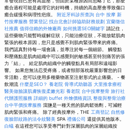
常發現自己患有高血壓，但由於某種原因而忽略了它，那麼
癒合過程可能是處理它的好時機，持續的高血壓會導致傷口
癒合緩慢和病理性疤痕。
附近牙科診所查詢
台中 按摩
新
竹按摩服務
營業登記
找台北會計師協助財務規劃
宜蘭徵信
社推薦
值得信賴的外燴廠商
如何挑選SEO關鍵字
請記住，
這些藥物只能暫時緩解症狀，只能治療症狀，不能放鬆肌肉
緊張的根本原因，您只是感覺不到肌肉緊張帶來的疼痛。
我們認真對待每一場會議，並專注於每一個細節。 觸發點
和壓痛點是肌肉組織中可以感覺到的敏感甚至特別痛苦的張
力「結」。 給定肌肉組織中的觸發點具有局部和遠端影
響。 如果您無法忍受疼痛，或者頸部落枕嚴重影響您的日
常活動，您可以使用多種藥物甚至注射形式的止痛藥。 - 餐
飲潮流
什麼是SEO？
養老院
骨導式助聽器
大里推拿療程
醫美做臉讓肌膚恢復柔嫩光彩
養老院
台中按摩整骨
旅行社
代辦護照服務
詳細的 buffet 外燴價格資訊
整復與整骨治療
台中平價按摩服務
瀉鹽是一種天然的肌肉鬆弛劑，可減輕
肌肉緊張和疼痛。 除了經典按摩外，THE
工商登記
自然修
復臉部紋路的法令紋醫美
SPA
禮儀公司
還提供其他版本。
白蟻
在這裡您可以享受專門針對深層肌肉的深層組織按