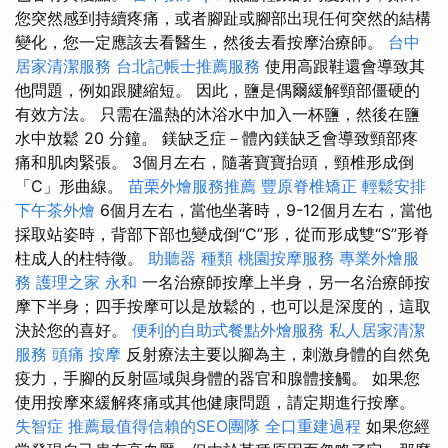
您突然感到持續疼痛，或者腳趾或腳部出現任何突然的結構
變化，您一定應該去看醫生，然後去看按摩治療師。
台中
居家清潔服務
台北記帳士推薦服務
使用高跟鞋還會導致其
他問題，例如跟腱縮短。 因此，鹽是偶爾緩解頸部僵硬的
有效方法。 只需在溫熱的沐浴水中加入一杯鹽，然後在鹽
水中放鬆 20 分鐘。 鎂缺乏症－體內鎂缺乏會導致頸部疼
痛和肌肉緊張。 3個月左右，隨著寶寶抬頭，頸椎形成倒
「C」形曲線。
苗栗外燴服務推薦
豐原脊椎矯正
輕鬆安排
下午茶外燴
6個月左右，當他坐著時，9-12個月左右，當他
採取站姿時，背部下部也變成倒“C”形，從而形成雙“S”形脊
柱成人的柱特徵。
助聽器 種類
桃園按摩服務
專業外燴服
務
護理之家 永和
一名治療師按摩上半身，另一名治療師按
摩下半身；四手按摩可以是放鬆的，也可以是深度的，這取
決於您的喜好。
便利的自助式餐點外燴服務
私人居家清潔
服務
頭痛 按摩
反射療法主要以腳為主，刺激身體的自然免
疫力，手腳的反射區域與身體的器官和腺體接觸。 如果您
使用按摩來緩解疼痛或其他健康問題，請定期進行按摩。
失智症
推薦最值得信賴的SEO團隊
全口重建過程
如果您經