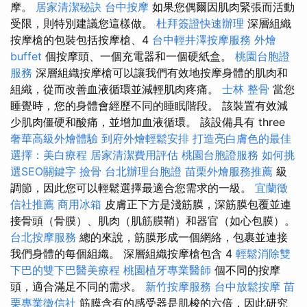
摩。
居家清潔秘訣
台中按摩
如果您偶爾因肌肉緊張而活動
受限，則特別建議您這樣做。
杜拜簽證快速辦理
深層組織
按摩槍的包裝包括按摩槍、4
台中輕井澤按摩服務
外燴
buffet
個按摩頭、一個充電器和一個硬紙盒。
桃園台胞證
服務
深層組織按摩槍可以讓我們有效地按摩身體的肌肉和
組織，從而改善血液循環並減輕肌肉疼痛。
士林 整骨
當您
睡覺時，您的身體會經歷不同的睡眠階段。 該裝置有效減
少肌肉僵硬和酸痛，並增加血液循環。 該設備具有 three
奢華高級外燴體驗
到府外燴輕鬆安排
打造亮白膚色的最佳
選擇：美白療程
居家清潔費用評估
桃園台胞證服務
如何挑
選SEO關鍵字
撿骨
台北辦理台胞證
苗栗外燴服務推薦
級
調節，因此您可以輕鬆選擇最適合您需求的一級。
宜蘭徵
信社推薦
商用冰箱
皮膚正下方是淺筋膜，深筋膜包覆並連
接骨頭（骨膜）、肌肉（肌筋膜鞘）和器官（如心包膜）。
台北按摩服務
總的來說，筋膜形成一個網絡，包裹並連接
我們身體的每個組織。 深層組織按摩槍包含 4
輕鬆消除雙
下巴的雙下巴醫美療程
桃園植牙專業醫師
個不同的按摩
頭，適合滿足不同的需求。
新竹按摩服務
台中放鬆按摩
苗
栗專業徵信社
筋膜含有的感受器是肌梭的六倍，因此研究