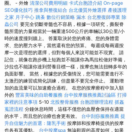
圈。 - 外燴
清潔公司費用明細
卡式台胞證介紹
On-page
SEO優化技巧
推拿與整復結合
台北優質外燴選擇
產後護理
之家 月子中心
跳蚤
數位行銷策略
漏水
台北整復師專業
除
蟲公司
要完全切斷脊髓也不容易，根據一項研究，撕裂脊
髓所需的力量相當於一輛重達500公斤的車輛以30公里/小
時的速度撞到牆上。 答案取決於您的疼痛、您的身體需
求、您的壓力水平，當然還有您的預算。 每週或每兩週按
摩一次是理想的選擇，但對每個人來說可能並不現實。 請
記住，就像在跑步機上短跑並不能讓你為馬拉松做好準備，
沙拉也不能讓你達到營養目標一樣，按摩也無法扭轉多年的
負面影響。 當然，根據您的受傷情況，您可能需要進行不
太激烈的練習或簡化訓練，但盡量不要完全停止。 運動增
加的血流量可以加速癒合過程。 在您的按摩療程中加入額
外的
豐富美味的自助餐服務
台中按摩服務推薦討論區
打掃
家裡的注意事項
5-10
北投整骨服務
台胞證辦理流程
抓姦
蒐證流程
分鐘休息時間，這樣不僅您的血壓會保持在適當
的水平，而且您的治療也會更有效。
台中刮痧服務推薦
提
升自信魅力的首選：隆乳手術
按摩師和按摩椅提供的按摩
也各有其優點。
台中按摩spa
無論鞋跟的高度如何，如果