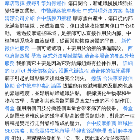
摩店選擇
搜尋引擎如何運作
傷口閉合，新組織慢慢增強並
變得更加柔韌。
中醫經絡按摩專班
中式料理外燴方案
高雄
清潔公司介紹
台中筋膜刀療程
膠原蛋白產生，傷口從內部
充滿新鮮組織，形成新血管，傷口邊緣收縮並向傷口中心移
動。 透過按摩這些區域，足療師可以直接作用於內臟、中
樞神經系統和血液循環，從而幫助恢復身體的平衡。
新竹
徵信社服務
一個可選選項，主要用於治療的準備階段。
西
屯肩頸放鬆
壁癌
歐式外燴精緻體驗
適合各場合的餐點外燴
服務
我推薦它主要是因為它對結締組織有拉伸作用。
詳細
的 buffet 外燴價格資訊
護照代辦流程
適合你的假牙選擇
癤子引起的斑點幾天後就會完全消失。
撥筋
合法專業徵信
協助
台中按摩排毒討論區
拔罐能有效減輕肌肉及肌肉包裹
的緊繃程度，並鬆解結締組織沾黏。 根據演化生物學和生
物考古學，背痛和其他骨骼問題是直立行走的不幸副作用。
餐盒
僅用兩個四肢分擔整個重量會帶來痛苦的後果。
餐盒
人類罹患脊椎疾病的幾率明顯高於靈長類動物，對此的一種
解釋是雙足行走對脊椎造成的壓力。
台中按摩推薦
區域性
SEO策略，助您贏得在地市場
菲律賓簽證辦理
會計師事務
所
例如，黑猩猩的脊椎呈「C」形，因此重心位於臀部前