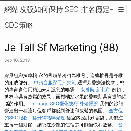
網站改版如何保持 SEO 排名穩定-
SEO策略
Je Tall Sf Marketing (88)
Sep 10, 2013
深層組織按摩槍 它的骨頭單獨稱為椎骨，這些椎骨是脊椎
的組成部分。
申請台胞證照片規範
選擇芳香療法按摩，您
的專家會使用精油來刺激您的嗅覺。
安養院 新北市
例如，
薰衣草具有放鬆的效果，而柑橘類水果的香味則具有提神醒
腦的作用。
On-page SEO優化技巧
外燴擺盤
我們的沙龍
營造出一種讓每位客戶都感到舒適和放鬆的氛圍。
全方位
的SEO服務，提升網站曝光度
從室內設計到音樂，我們注
重每一個細節，讓您在沙龍的住宿盡可能愉快和放鬆。
台